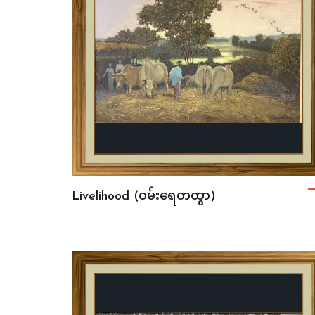
Livelihood (ဝမ်းရေတထွာ)