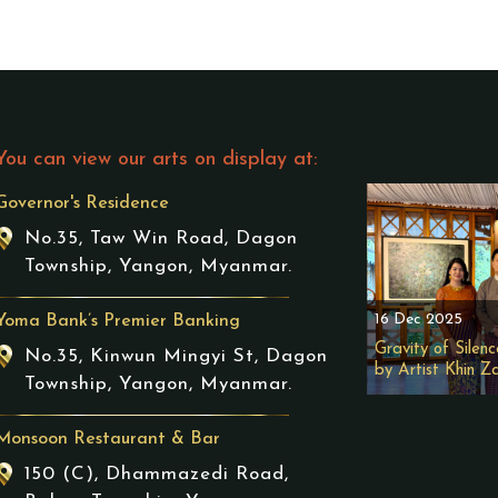
You can view our arts on display at:
Governor's Residence
No.35, Taw Win Road, Dagon
Township, Yangon, Myanmar.
16 Dec 2025
Yoma Bank’s Premier Banking
Gravity of Silenc
No.35, Kinwun Mingyi St, Dagon
by Artist Khin Z
Township, Yangon, Myanmar.
Monsoon Restaurant & Bar
150 (C), Dhammazedi Road,