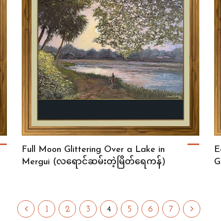
Full Moon Glittering Over a Lake in
E
Mergui (လရောင်ဆမ်းတဲ့မြိတ်ရေကန်)
G
1
2
3
5
6
7
4