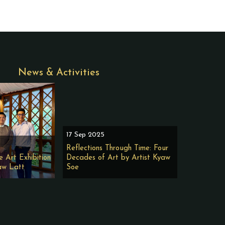
News & Activities
17 Sep 2025
Reflections Through Time: Four
e Art Exhibition
Decades of Art by Artist Kyaw
aw Latt
Soe